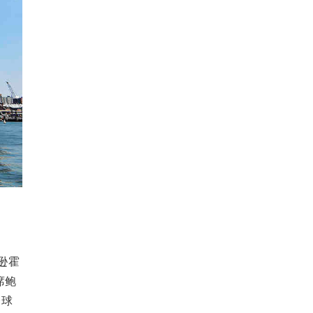
逊霍
席鲍
全球