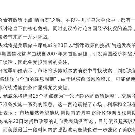
有政策拐点“晴雨表”之称。在以往几乎每次会议中，都有
或讨论当下的核心危机。同时会议将讨论各国经济状况的差异
策者带来的一系列挑战。
将是美联储主席鲍威尔23日以“货币政策的挑战”为题发表
年期国债收益率曲线自2007年来首度倒挂，引发美国经济将陷
开谈话，因此备受投资者的关注。
拉季耶娃表示，市场将从鲍威尔的演说中寻找线索，判断决
息路线转向全面的降息周期”，由于经济前景风险增加，可能促
非传统措施的条件显得尤为关键。
威尔将降息25个基点视为“一次周期内的政策调整”，交易
不准备实施一系列的降息。这一言论震撼了市场，利率和全球
表示：“市场显然希望他从‘周期内的调整’的评论转向宽松周期
尔23日对货币政策的走向发表鸽派言论，目前债券超买以
。而美股最近一段时间内的强烈波动走势也进一步强化了美联