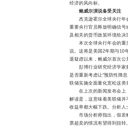
经济的风向标。
鲍威尔演说备受关注
杰克逊霍尔全球央行年会素
重要央行官员释放明确信号
及相关的货币政策环境给决
本次全球央行年会的重头戏
说。这将是美国2年期与10
退疑虑以来，鲍威尔首次公
彭博行业研究经济学家舒
是否重新考虑让“预防性降
联储实施全面量化宽松这类
在上次的新闻发布会上，鲍
解读是，这意味着美联储并
收益率都大幅下跌。分析人士
市场分析师指出，假若鲍威
票超卖的情况有望得到扭转