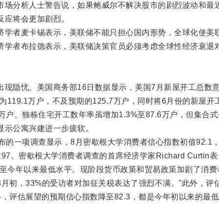
市场分析人士警告说，如果鲍威尔不解决股市的剧烈波动和最
反应将会更加剧烈。
学者麦卡锡表示，美联储不能只担心国内形势，全球化使美
济学者布拉德表示，美联储决策官员必须考虑全球性经济衰退
隐忧。美国商务部16日数据显示，美国7月新屋开工总数
为119.1万户，不及预期的125.7万户，同时将6月份的新屋开
4.1万户。独栋住宅开工数年率虽增加1.3%至87.6万户，但集合
显示公寓兴建进一步疲软。
的一项调查显示，8月密歇根大学消费者信心指数初值92.1
97。密歇根大学消费者调查的首席经济学家Richard Curtin表
跌至今年以来最低水平。现阶段货币政策和贸易政策加剧了消费
月初，33%的受访者对加征关税表达了强烈不满。”此外，评
.4，评估展望的预期信心指数降至82.3，都是今年初以来的最低