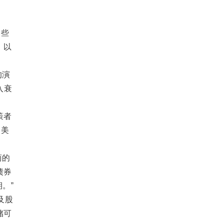
一些
，以
的演
入衰
策者
使美
商的
债券
。”
及股
储可