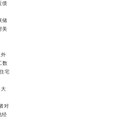
近债
联储
对美
意外
工数
式住宅
，大
者对
估经