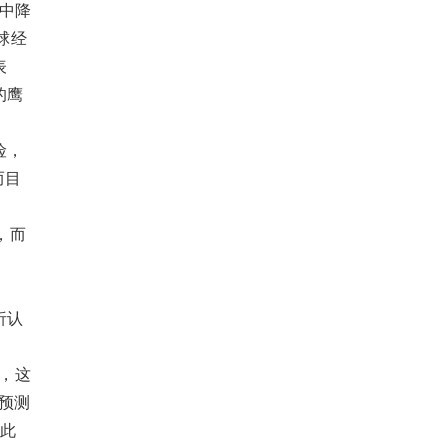
其中降
球经
表
的鹰
险，
而目
，而
析认
，这
预测
场此