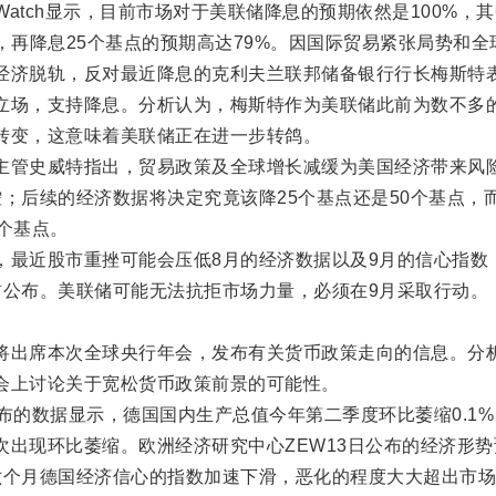
atch显示，目前市场对于美联储降息的预期依然是100%，
2%，再降息25个基点的预期高达79%。因国际贸易紧张局势和全
经济脱轨，反对最近降息的克利夫兰联邦储备银行行长梅斯特
立场，支持降息。分析认为，梅斯特作为美联储此前为数不多
转变，这意味着美联储正在进一步转鸽。
管史威特指出，贸易政策及全球增长减缓为美国经济带来风
；后续的经济数据将决定究竟该降25个基点还是50个基点，
个基点。
近股市重挫可能会压低8月的经济数据以及9月的信心指数
前公布。美联储可能无法抗拒市场力量，必须在9月采取行动。
出席本次全球央行年会，发布有关货币政策走向的信息。分
会上讨论关于宽松货币政策前景的可能性。
的数据显示，德国国内生产总值今年第二季度环比萎缩0.1%
次出现环比萎缩。欧洲经济研究中心ZEW13日公布的经济形势
六个月德国经济信心的指数加速下滑，恶化的程度大大超出市