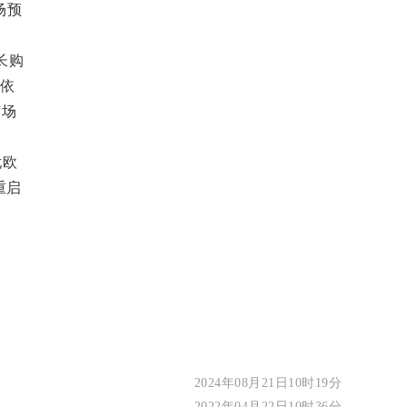
场预
长购
期依
市场
忧欧
重启
2024年08月21日10时19分
2022年04月22日10时36分