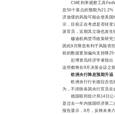
CME利率观察工具FedW
息50个基点的预期为21.
济放缓的风险可能会使美国
示，目前正在考虑是否转变
派官员，近期其立场也发生
穆迪机构货币政策研究主
因此9月降息有利于风险管控
前的数据更加偏向支持降25
彭博资讯经济学者指出，最
这些都将在9月决策会议之
欧洲央行降息预期升温
欧洲央行行长德拉吉也将
为，不排除各国央行官员在
德国联邦统计局14日公布
是过去一年内德国经济第二
报告显示，8月，反映未来